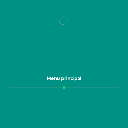
Menu principal
Início
Quem somos
O que fazemos
Logística reversa
Agendar coleta